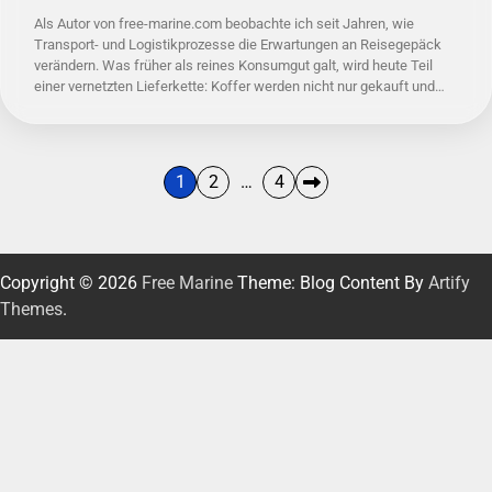
Als Autor von free-marine.com beobachte ich seit Jahren, wie
Transport- und Logistikprozesse die Erwartungen an Reisegepäck
verändern. Was früher als reines Konsumgut galt, wird heute Teil
einer vernetzten Lieferkette: Koffer werden nicht nur gekauft und…
Seitennummerierung
1
2
…
4
der
Beiträge
Copyright © 2026
Free Marine
Theme: Blog Content By
Artify
Themes
.