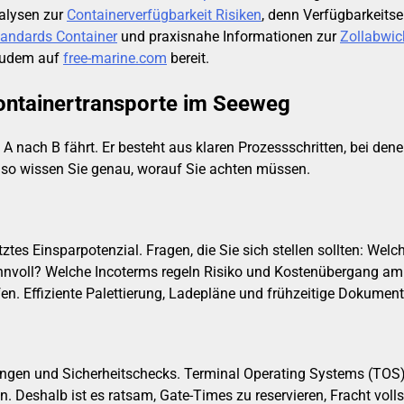
nalysen zur
Containerverfügbarkeit Risiken
, denn Verfügbarkeitse
tandards Container
und praxisnahe Informationen zur
Zollabwic
 zudem auf
free-marine.com
bereit.
Containertransporte im Seeweg
n A nach B fährt. Er besteht aus klaren Prozessschritten, bei de
— so wissen Sie genau, worauf Sie achten müssen.
tes Einsparpotenzial. Fragen, die Sie sich stellen sollten: Welch
nnvoll? Welche Incoterms regeln Risiko und Kostenübergang am b
n. Effiziente Palettierung, Ladepläne und frühzeitige Dokument
ngen und Sicherheitschecks. Terminal Operating Systems (TOS) 
 Deshalb ist es ratsam, Gate-Times zu reservieren, Fracht voll