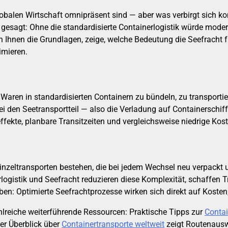
globalen Wirtschaft omnipräsent sind — aber was verbirgt sich ko
 gesagt: Ohne die standardisierte Containerlogistik würde mode
ch Ihnen die Grundlagen, zeige, welche Bedeutung die Seefracht f
imieren.
 Waren in standardisierten Containern zu bündeln, zu transport
den Seetransportteil — also die Verladung auf Containerschiff
e, planbare Transitzeiten und vergleichsweise niedrige Kosten
s Einzeltransporten bestehen, die bei jedem Wechsel neu verpac
rlogistik und Seefracht reduzieren diese Komplexität, schaffen 
iben: Optimierte Seefrachtprozesse wirken sich direkt auf Koste
ahlreiche weiterführende Ressourcen: Praktische Tipps zur
Contai
rter Überblick über
Containertransporte weltweit
zeigt Routenauswa