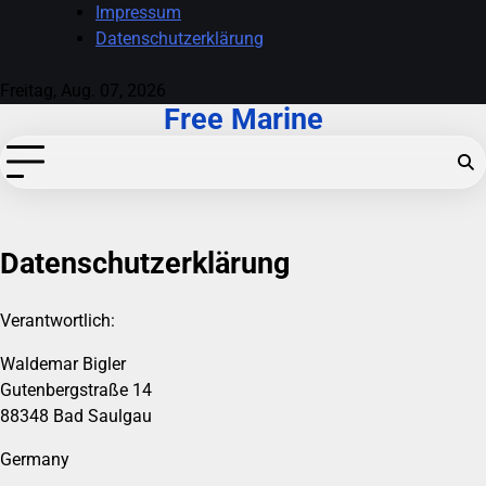
Skip
Impressum
to
Datenschutzerklärung
content
Freitag, Aug. 07, 2026
Free Marine
Datenschutzerklärung
Verantwortlich:
Waldemar Bigler
Gutenbergstraße 14
88348 Bad Saulgau
Germany