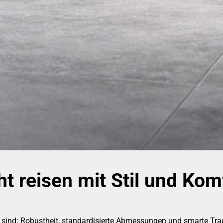
t reisen mit Stil und Kom
ind: Robustheit, standardisierte Abmessungen und smarte Trac