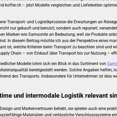
 koffer.ch – jetzt Modelle vergleichen und Lieferketten optimie
 wie Transport- und Logistikprozesse die Erwartungen an Reiseg
n nicht nur gekauft und benutzt, sondern auch repariert, versend
en Marken wie Samsonite an Bedeutung, weil sie Produkte anbi
nd. In diesem Beitrag möchte ich aus der Perspektive eines mar
nt ist, welche Kriterien beim Transport zu beachten sind und w
Supply Chain – von Einkauf über Transport bis zur Nutzung – eff
edlicher Modelle lohnt sich ein Blick in das Sortiment von
Sams
aterialqualität bereitgestellt werden. Solche Angaben helfen, 
d des Transports. Insbesondere für Unternehmen ist dies wertv
ime und intermodale Logistik relevant si
sign und Markenvertrauen beliebt, sie spielen auch eine praktis
apazierfähige Materialien und verlässliche Verschlusssysteme 