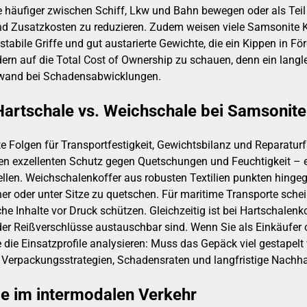
häufiger zwischen Schiff, Lkw und Bahn bewegen oder als Teil 
 und Zusatzkosten zu reduzieren. Zudem weisen viele Samsonite 
 stabile Griffe und gut austarierte Gewichte, die ein Kippen in Fö
ndern auf die Total Cost of Ownership zu schauen, denn ein lang
ufwand bei Schadensabwicklungen.
 Hartschale vs. Weichschale bei Samsonite
 Folgen für Transportfestigkeit, Gewichtsbilanz und Reparaturf
ten exzellenten Schutz gegen Quetschungen und Feuchtigkeit – ei
n. Weichschalenkoffer aus robusten Textilien punkten hingege
her oder unter Sitze zu quetschen. Für maritime Transporte schei
e Inhalte vor Druck schützen. Gleichzeitig ist bei Hartschalenk
oder Reißverschlüsse austauschbar sind. Wenn Sie als Einkäufer 
 die Einsatzprofile analysieren: Muss das Gepäck viel gestapelt 
t Verpackungsstrategien, Schadensraten und langfristige Nachha
e im intermodalen Verkehr