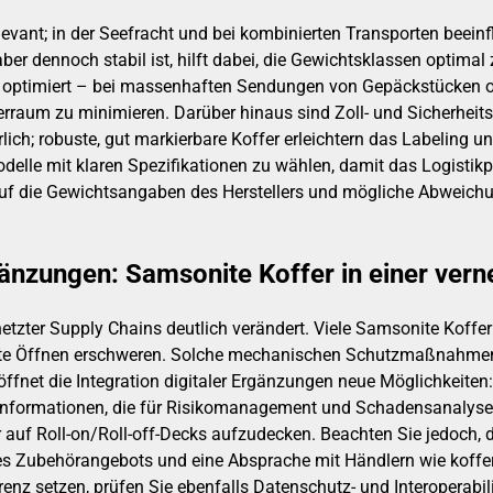
evant; in der Seefracht und bei kombinierten Transporten beeinf
aber dennoch stabil ist, hilft dabei, die Gewichtsklassen optim
optimiert – bei massenhaften Sendungen von Gepäckstücken od
raum zu minimieren. Darüber hinaus sind Zoll- und Sicherheits
ich; robuste, gut markierbare Koffer erleichtern das Labeling un
delle mit klaren Spezifikationen zu wählen, damit das Logistik
auf die Gewichtsangaben des Herstellers und mögliche Abweichu
gänzungen: Samsonite Koffer in einer vern
etzter Supply Chains deutlich verändert. Viele Samsonite Koffer 
gte Öffnen erschweren. Solche mechanischen Schutzmaßnahmen s
röffnet die Integration digitaler Ergänzungen neue Möglichkeite
nformationen, die für Risikomanagement und Schadensanalysen s
 auf Roll-on/Roll-off-Decks aufzudecken. Beachten Sie jedoch, 
g des Zubehörangebots und eine Absprache mit Händlern wie koff
enz setzen, prüfen Sie ebenfalls Datenschutz- und Interoperabil