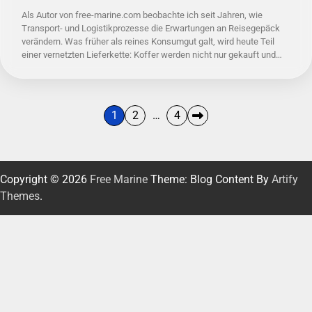
Als Autor von free-marine.com beobachte ich seit Jahren, wie
Transport- und Logistikprozesse die Erwartungen an Reisegepäck
verändern. Was früher als reines Konsumgut galt, wird heute Teil
einer vernetzten Lieferkette: Koffer werden nicht nur gekauft und…
Seitennummerierung
1
2
…
4
der
Beiträge
Copyright © 2026
Free Marine
Theme: Blog Content By
Artify
Themes
.