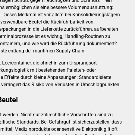
lässigen Schutz gegen Feuchtigkeit und Schmutz – ein
ens ermöglichen sie eine bessere Volumenausnutzung:
Dieses Merkmal ist vor allem bei Konsolidierungslägern
erverwendbare Beutel die Rückführbarkeit von
erpackungen in die Lieferkette zurückführen, aufbereiten
erminalprozesse ist es wichtig, Handling-Routinen zu
n Containern, und wie wird die Rückführung dokumentiert?
uste entlang der maritimen Supply Chain.
 Leercontainer, die ohnehin zum Ursprungsort
ckungslogistik mit bestehenden Paletten- oder
ße Effekte durch kleine Anpassungen: Standardisierte
 verringert das Risiko von Verlusten in Umschlagpunkten.
Beutel
werden. Nicht nur zollrechtliche Vorschriften sind zu
ische Standards. Bei Gefahrgut ist sicherzustellen, dass
tel, Medizinprodukte oder sensitive Elektronik gilt oft