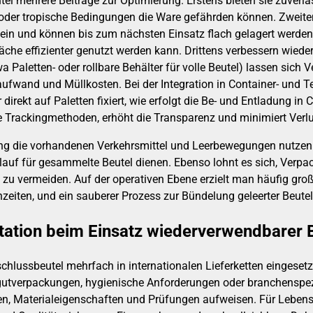
utel mehrere Beiträge zur Optimierung. Erstens bieten sie zuver
n oder tropische Bedingungen die Ware gefährden können. Zweit
n und können bis zum nächsten Einsatz flach gelagert werden. 
läche effizienter genutzt werden kann. Drittens verbessern wied
Paletten- oder rollbare Behälter für volle Beutel) lassen sich V
ufwand und Müllkosten. Bei der Integration in Container- und T
 direkt auf Paletten fixiert, wie erfolgt die Be- und Entladung i
e Trackingmethoden, erhöht die Transparenz und minimiert Verl
ung die vorhandenen Verkehrsmittel und Leerbewegungen nutzen.
lauf für gesammelte Beutel dienen. Ebenso lohnt es sich, Verpa
 zu vermeiden. Auf der operativen Ebene erzielt man häufig gro
zeiten, und ein sauberer Prozess zur Bündelung geleerter Beutel
ation beim Einsatz wiederverwendbarer 
lussbeutel mehrfach in internationalen Lieferketten eingesetzt 
utverpackungen, hygienische Anforderungen oder branchenspezif
n, Materialeigenschaften und Prüfungen aufweisen. Für Lebensmit