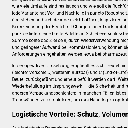
wie viele Umläufe sind realistisch und wie soll die Rückf
jede Variante hat Vor- und Nachteile in puncto Robustheit
überstehen und sich dennoch leicht öffnen, inspizieren 
Kennzeichnung der Beutel mit Chargen- oder Trackingdaten
pack.de liefern eine breite Palette an Schiebeverschlussb
Summe sollte das Ziel sein, durch Wiederverwendung nich
und geringerer Aufwand bei Kommissionierung können signi
Anforderungen eingehalten werden, etwa bei pharmazeut
In der operativen Umsetzung empfiehlt es sich, Beutel ni
(leichter Verschleiß, weiterhin nutzbar) und C (End-of-Li
Beutel zurückgeführt und erneut befüllt werden darf. Wei
Wiederbefüllung im Ursprungswerk — die Sicherheit und re
anderen Verpackungsschichten: In manchen Fällen ist es 
Trennwänden zu kombinieren, um das Handling zu optim
Logistische Vorteile: Schutz, Volume