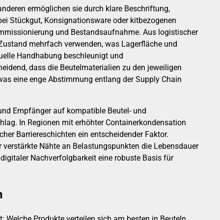
deren ermöglichen sie durch klare Beschriftung,
e bei Stückgut, Konsignationsware oder kitbezogenen
 Kommissionierung und Bestandsaufnahme. Aus logistischer
n Zustand mehrfach verwenden, was Lagerfläche und
anuelle Handhabung beschleunigt und
idend, dass die Beutelmaterialien zu den jeweiligen
), was eine enge Abstimmung entlang der Supply Chain
r und Empfänger auf kompatible Beutel- und
hlag. In Regionen mit erhöhter Containerkondensation
er Barriereschichten ein entscheidender Faktor.
er verstärkte Nähte an Belastungspunkten die Lebensdauer
gitaler Nachverfolgbarkeit eine robuste Basis für
n
 Welche Produkte verteilen sich am besten in Beuteln,