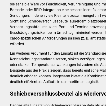
sie sensible Ware vor Feuchtigkeit, Verunreinigung und 
Barcode- oder RFID-Integration eine bessere Identifizier
Sendungen, in denen viele Kleinteile zusammengeführt we
Sicht sind Schiebeverschlussbeutel außerdem platzspare
Verpackungsabfall reduziert. Port- und Terminalprozesse 
Beschädigungsrisiken beim Umschlag minimiert werden. Fü
cargo-spezifischen Anforderungen passen (z. B. antistati
erfordert.
Ein weiteres Argument für den Einsatz ist die Standardis
Kennzeichnungsstandards setzen, sinken Verzögerungen b
oder starken Temperaturschwankungen ist zudem die Auswa
Beispiele aus der Praxis zeigen, dass bereits einfache M
deutlich erhöhen können. Insgesamt bietet die Kombinatio
deutlich effizientere Abläufe in der maritimen Logistik.
Schiebeverschlussbeutel als wiederv
Der gezielte Einsatz von Schiebeverschlussbeuteln als wi