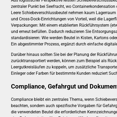
Aus logistischer Perspektive leisten Schiebeverschlussbe
zentraler Punkt bei Seefracht, wo Containerkondensatio
Leere Schiebeverschlussbeutel nehmen kaum Lagerraum ei
und Cross-Dock-Einrichtungen von Vorteil, weil die Lagerf
Verpackungen: Mit einem etablierten Rückführsystem (etwa 
und erneut befüllen. Dadurch reduzieren Sie Entsorgungsa
standardisieren: Wie werden Beutel in Kisten, Kartons oder
Ein abgestimmter Prozess, ergänzt durch einfache digital
Darüber hinaus sollten Sie bei der Planung der Rückführ
zurücktransportiert werden, können zum Beispiel als Rück
Leergutkreisläufen zu koppeln, um zusätzliche Transporte
Einleger oder Farben für bestimmte Kunden reduziert Such
Compliance, Gefahrgut und Dokument
Compliance bleibt ein zentrales Thema, wenn Schiebeversch
beachten, sondern auch spezifische Vorgaben für Gefahrg
die verwendeten Beutel die erforderlichen Kennzeichnunge