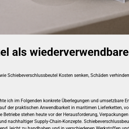
el als wiederverwendbar
ie, wie Schiebeverschlussbeutel Kosten senken, Schäden verhin
öchte ich im Folgenden konkrete Überlegungen und umsetzbare 
i auf der praktischen Anwendbarkeit in maritimen Lieferketten
Betriebe stehen heute vor der Herausforderung, Verpackungen n
er und nachhaltiger Supply-Chain-Konzepte. Schiebeverschlussbeut
rend, leicht zu handhaben und in verschiedenen Werkstoffen und