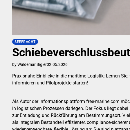
SEEFRACHT
Schiebeverschlussbeut
by Waldemar Bigler
02.05.2026
Praxisnahe Einblicke in die maritime Logistik: Lernen S
informieren und Pilotprojekte starten!
Als Autor der Informationsplattform free-marine.com m
in logistischen Prozessen darlegen. Der Fokus liegt dabe
zur Entladung und Rückführung am Bestimmungsort. Viele 
als integralen Bestandteil effizienter, compliance-sicher
wiederverwendbare, flexible Lösung an: Sie sind platzspa