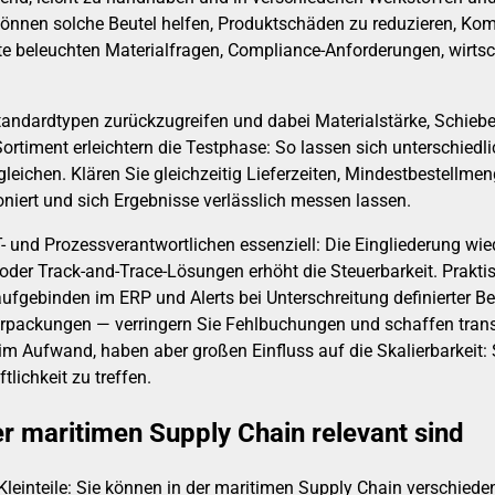
 können solche Beutel helfen, Produktschäden zu reduzieren, K
itte beleuchten Materialfragen, Compliance-Anforderungen, wirts
Standardtypen zurückzugreifen und dabei Materialstärke, Schieb
Sortiment erleichtern die Testphase: So lassen sich unterschiedl
eichen. Klären Sie gleichzeitig Lieferzeiten, Mindestbestellmen
niert und sich Ergebnisse verlässlich messen lassen.
IT- und Prozessverantwortlichen essenziell: Die Eingliederung 
r Track-and-Trace-Lösungen erhöht die Steuerbarkeit. Praktis
fgebinden im ERP und Alerts bei Unterschreitung definierter
Verpackungen — verringern Sie Fehlbuchungen und schaffen tran
im Aufwand, haben aber großen Einfluss auf die Skalierbarkeit:
lichkeit zu treffen.
r maritimen Supply Chain relevant sind
r Kleinteile: Sie können in der maritimen Supply Chain verschie