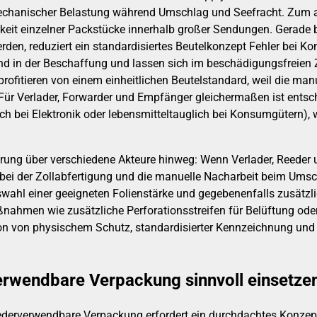
mechanischer Belastung während Umschlag und Seefracht. Zum an
barkeit einzelner Packstücke innerhalb großer Sendungen. Gerad
rden, reduziert ein standardisiertes Beutelkonzept Fehler bei
nd in der Beschaffung und lassen sich im beschädigungsfreie
profitieren von einem einheitlichen Beutelstandard, weil die m
r Verlader, Forwarder und Empfänger gleichermaßen ist entsche
sch bei Elektronik oder lebensmitteltauglich bei Konsumgütern
ierung über verschiedene Akteure hinweg: Wenn Verlader, Reede
ei der Zollabfertigung und die manuelle Nacharbeit beim Umsc
hl einer geeigneten Folienstärke und gegebenenfalls zusätzlich
aßnahmen wie zusätzliche Perforationsstreifen für Belüftung od
n von physischem Schutz, standardisierter Kennzeichnung und di
erwendbare Verpackung sinnvoll einsetze
ederverwendbare Verpackung erfordert ein durchdachtes Konzept: