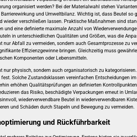
ührung organisiert werden? Bei der Materialwahl stehen Variante
, Barrierewirkung und Umweltbilanz. Wichtig ist, dass Beutel so 
und wieder verschließen lassen. Praktische Maßnahmen sind stan
 und eine definierte maximale Anzahl von Wiederverwendungen, 
euteln in unterschiedlichen Qualitäten und Größen, was die Anpas
t nur Abfall zu vermeiden, sondern auch Gesamtprozesse zu ver
fikante Effizienzgewinne bringen. Gleichzeitig muss gewährleis
ischen Komponenten oder Lebensmitteln.
cht nur physisch, sondern auch organisatorisch zu kategorisiere
fe) fest. Solche Zustandsklassen vereinfachen Entscheidungen im 
terhin erhöhen Qualitätsprüfungen an definierten Kontrollpunkt
duzieren das Risiko, beschädigte Verpackungen erneut in Umlauf
sinnvoll, wiederverwendbare Beutel in wiederverwendbaren Kist
ieren und Schäden durch Stapeln und Bewegung zu vermeiden.
noptimierung und Rückführbarkeit