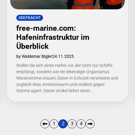
SEEFRACHT
free-marine.com:
Hafeninfrastruktur im
Überblick
by Waldemar Bigler
24.11.2025
Stellen Sie sich einen Hafen vor, der nicht nur Schiffe
empfängt, sondern wie ein lebendiger Organismus
Warenströme steuert, Daten in Echtzeit verarbeitet und
zugleich leise, emissionsarm und resilient gegen
Stürme agiert. Dieser Artikel liefert einen…
1
2
3
4