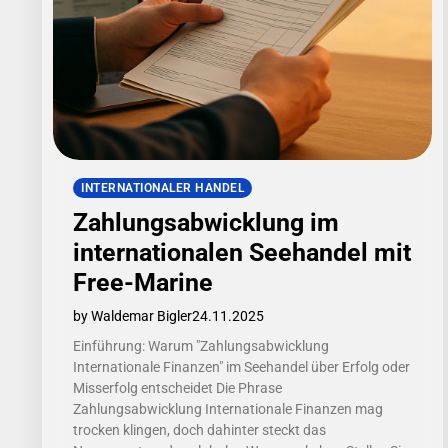
INTERNATIONALER HANDEL
Zahlungsabwicklung im
internationalen Seehandel mit
Free-Marine
by Waldemar Bigler
24.11.2025
Einführung: Warum "Zahlungsabwicklung
Internationale Finanzen" im Seehandel über Erfolg oder
Misserfolg entscheidet Die Phrase
Zahlungsabwicklung Internationale Finanzen mag
trocken klingen, doch dahinter steckt das