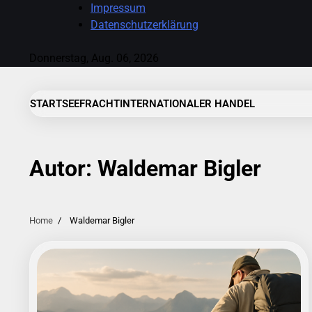
Skip
Impressum
to
Datenschutzerklärung
content
Donnerstag, Aug. 06, 2026
START
SEEFRACHT
INTERNATIONALER HANDEL
Autor:
Waldemar Bigler
Home
Waldemar Bigler