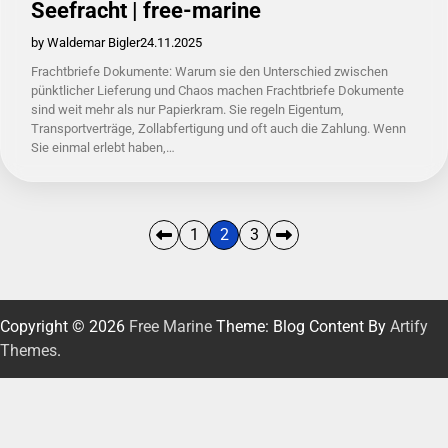
Seefracht | free-marine
by Waldemar Bigler
24.11.2025
Frachtbriefe Dokumente: Warum sie den Unterschied zwischen
pünktlicher Lieferung und Chaos machen Frachtbriefe Dokumente
sind weit mehr als nur Papierkram. Sie regeln Eigentum,
Transportverträge, Zollabfertigung und oft auch die Zahlung. Wenn
Sie einmal erlebt haben,…
Seitennummerierung
1
2
3
der
Beiträge
Copyright © 2026
Free Marine
Theme: Blog Content By
Artify
Themes
.