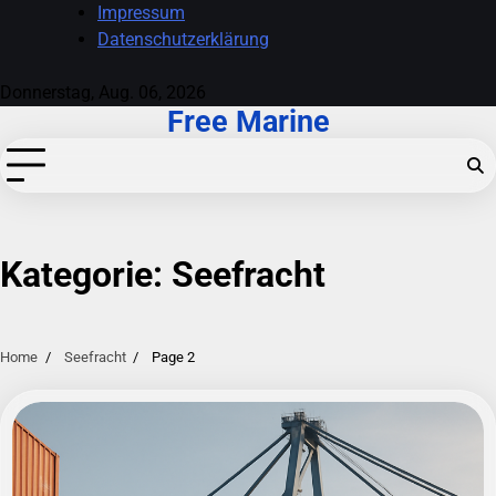
Skip
Impressum
to
Datenschutzerklärung
content
Donnerstag, Aug. 06, 2026
Free Marine
Kategorie:
Seefracht
Home
Seefracht
Page 2