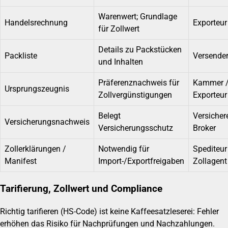
Warenwert; Grundlage
Handelsrechnung
Exporteur
für Zollwert
Details zu Packstücken
Packliste
Versende
und Inhalten
Präferenznachweis für
Kammer 
Ursprungszeugnis
Zollvergünstigungen
Exporteur
Belegt
Versichere
Versicherungsnachweis
Versicherungsschutz
Broker
Zollerklärungen /
Notwendig für
Spediteur
Manifest
Import-/Exportfreigaben
Zollagent
Tarifierung, Zollwert und Compliance
Richtig tarifieren (HS-Code) ist keine Kaffeesatzleserei: Fehler
erhöhen das Risiko für Nachprüfungen und Nachzahlungen.