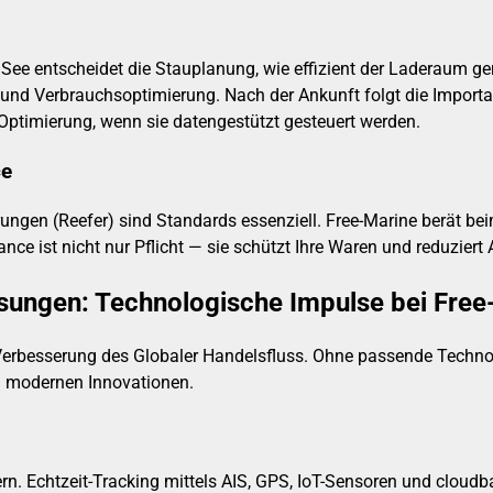
 See entscheidet die Stauplanung, wie effizient der Laderaum ge
t und Verbrauchsoptimierung. Nach der Ankunft folgt die Import
r Optimierung, wenn sie datengestützt gesteuert werden.
ce
ngen (Reefer) sind Standards essenziell. Free-Marine berät bei
 ist nicht nur Pflicht — sie schützt Ihre Waren und reduziert A
ösungen: Technologische Impulse bei Free
ur Verbesserung des Globaler Handelsfluss. Ohne passende Techn
 modernen Innovationen.
ern. Echtzeit-Tracking mittels AIS, GPS, IoT-Sensoren und cloudb